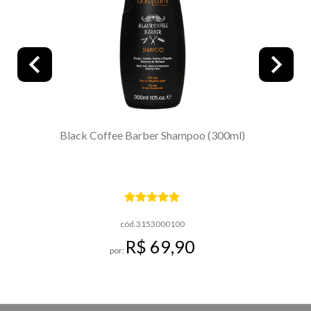
)
Black Coffee Barber Shampoo (300ml)
B
cód.3153000100
R$ 69,90
por: